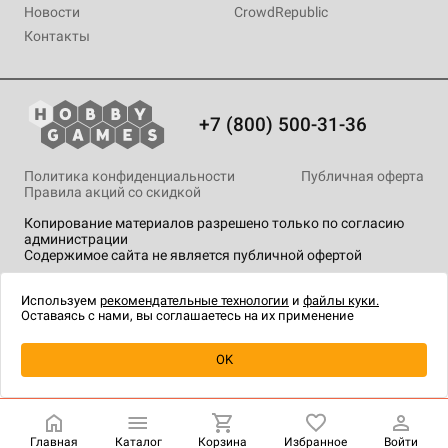
Новости
CrowdRepublic
Контакты
+7 (800) 500-31-36
Политика конфиденциальности
Публичная оферта
Правила акций со скидкой
Копирование материалов разрешено только по согласию
администрации
Содержимое сайта не является публичной офертой
На сайте Hobby Games применяются
рекомендательные
технологии
.
Используем
рекомендательные технологии
и
файлы куки.
Оставаясь с нами, вы соглашаетесь на их применение
Уведомить о наличии
OK
Главная
Каталог
Корзина
Избранное
Войти