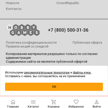
Новости
CrowdRepublic
Контакты
+7 (800) 500-31-36
Политика конфиденциальности
Публичная оферта
Правила акций со скидкой
Копирование материалов разрешено только по согласию
администрации
Содержимое сайта не является публичной офертой
На сайте Hobby Games применяются
рекомендательные
технологии
.
Используем
рекомендательные технологии
и
файлы куки.
Оставаясь с нами, вы соглашаетесь на их применение
Уведомить о наличии
OK
Главная
Каталог
Корзина
Избранное
Войти