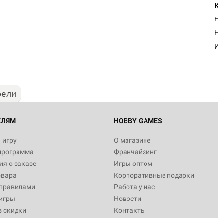
Н
Н
И
рели
ЕЛЯМ
HOBBY GAMES
 игру
О магазине
программа
Франчайзинг
я о заказе
Игры оптом
овара
Корпоративные подарки
 правилами
Работа у нас
игры
Новости
з скидки
Контакты