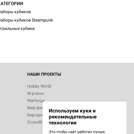
КАТЕГОРИИ
аборы кубиков
аборы кубиков Steampunk
гральные кубики
НАШИ ПРОЕКТЫ
Hobby World
Игрокон
Warforge
Мир фантастики
Используем куки и
Берсерк
рекомендательные
CrowdRepublic
технологии
Это чтобы сайт работал лучше.