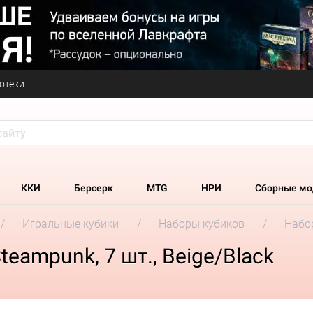
отеки
ККИ
Берсерк
MTG
НРИ
Сборные мо
Игральные кубики
Наборы кубиков
Набор
eampunk, 7 шт., Beige/Black