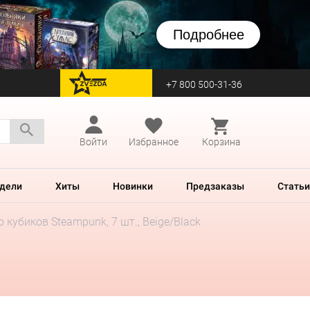
Подробнее
+7 800 500-31-36
перейти на Zvezda
Войти
Избранное
Корзина
дели
Хиты
Новинки
Предзаказы
Статьи
 кубиков Steampunk, 7 шт., Beige/Black