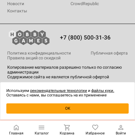
Новости
CrowdRepublic
Контакты
+7 (800) 500-31-36
Политика конфиденциальности
Публичная оферта
Правила акций со скидкой
Копирование материалов разрешено только по согласию
администрации
Содержимое сайта не является публичной офертой
На сайте Hobby Games применяются
рекомендательные
технологии
.
Используем
рекомендательные технологии
и
файлы куки.
Оставаясь с нами, вы соглашаетесь на их применение
Уведомить о наличии
OK
Главная
Каталог
Корзина
Избранное
Войти