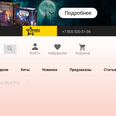
Подробнее
+7 800 500-31-36
перейти на Zvezda
Войти
Избранное
Корзина
дели
Хиты
Новинки
Предзаказы
Статьи
и Stuff Pro