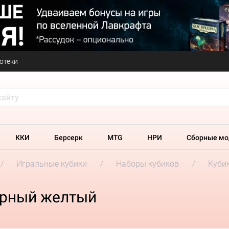
отеки
ККИ
Берсерк
MTG
НРИ
Сборные мо
Игральные кубики
Наборы кубиков
Кубик
чёрный желтый