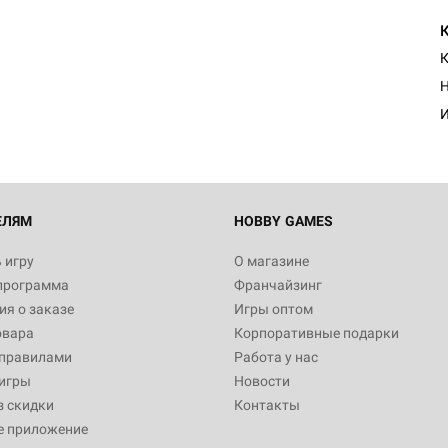
К
Н
И
ЕЛЯМ
HOBBY GAMES
 игру
О магазине
программа
Франчайзинг
я о заказе
Игры оптом
овара
Корпоративные подарки
 правилами
Работа у нас
игры
Новости
з скидки
Контакты
е приложение