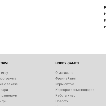
Н
Настольная игра Hobby Worl
К
"Мир фантастики. Спецвыпус
Стругацкие"
И
1 490
Настольная игра Hobby Worl
империи: Боевая тревога
799
ЕЛЯМ
HOBBY GAMES
 игру
О магазине
программа
Франчайзинг
Настольная игра Hobby Worl
я о заказе
Игры оптом
империи. Четвёртая редакция
овара
Корпоративные подарки
Рубеж
12 990
 правилами
Работа у нас
игры
Новости