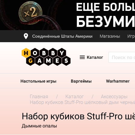
Соединённые Штаты Америки
Магазины
Игр
Каталог
Настольные игры
Варгеймы
Warhammer
Главная
Каталог
Аксессуары
Набор кубиков Stuff-Pro шёлковый дым черны
Набор кубиков Stuff-Pro 
Дымные опалы