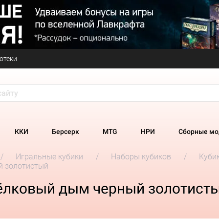
отеки
ККИ
Берсерк
MTG
НРИ
Сборные мо
Игральные кубики
Наборы кубиков
Кубик
й золотистый
шёлковый дым черный золотист