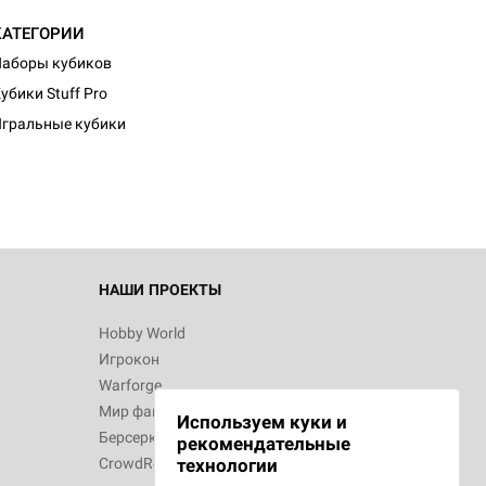
КАТЕГОРИИ
аборы кубиков
d Журнал
убики Stuff Pro
к: Братья
гральные кубики
d Звёздные
НАШИ ПРОЕКТЫ
Hobby World
Игрокон
d Сумерки
Warforge
: Грозовой
Мир фантастики
Используем куки и
Берсерк
рекомендательные
CrowdRepublic
технологии