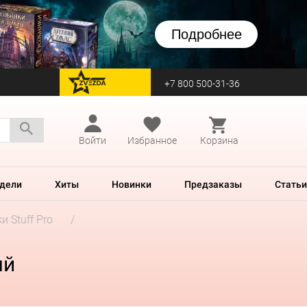
Подробнее
+7 800 500-31-36
перейти на Zvezda
Войти
Избранное
Корзина
дели
Хиты
Новинки
Предзаказы
Статьи
и Stuff Pro
ый