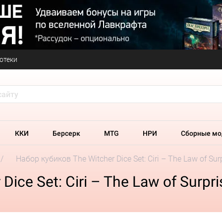
отеки
ККИ
Берсерк
MTG
НРИ
Сборные мо
Набор кубиков The Witcher Dice Set: Ciri – The Law of Surp
ice Set: Ciri – The Law of Surpris