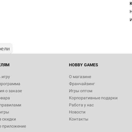
Н
И
рели
ЕЛЯМ
HOBBY GAMES
 игру
О магазине
программа
Франчайзинг
я о заказе
Игры оптом
овара
Корпоративные подарки
 правилами
Работа у нас
игры
Новости
з скидки
Контакты
е приложение