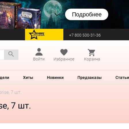
Подробнее
+7 800 500-31-36
перейти на Zvezda
Войти
Избранное
Корзина
дели
Хиты
Новинки
Предзаказы
Статьи
rise, 7 шт.
e, 7 шт.