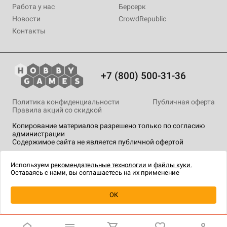
Работа у нас
Берсерк
Новости
CrowdRepublic
Контакты
+7 (800) 500-31-36
Политика конфиденциальности
Публичная оферта
Правила акций со скидкой
Копирование материалов разрешено только по согласию
администрации
Содержимое сайта не является публичной офертой
На сайте Hobby Games применяются
рекомендательные
технологии
.
Используем
рекомендательные технологии
и
файлы куки.
Оставаясь с нами, вы соглашаетесь на их применение
Уведомить о наличии
OK