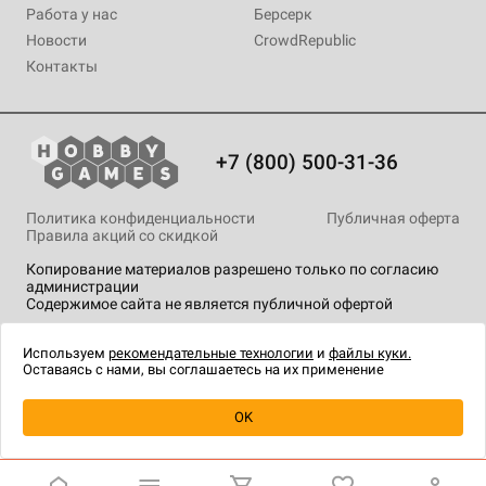
Работа у нас
Берсерк
Новости
CrowdRepublic
Контакты
+7 (800) 500-31-36
Политика конфиденциальности
Публичная оферта
Правила акций со скидкой
Копирование материалов разрешено только по согласию
администрации
Содержимое сайта не является публичной офертой
На сайте Hobby Games применяются
рекомендательные
технологии
.
Используем
рекомендательные технологии
и
файлы куки.
Оставаясь с нами, вы соглашаетесь на их применение
Уведомить о наличии
OK