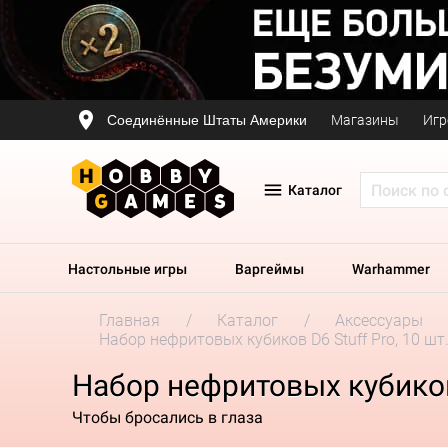
Соединённые Штаты Америки
Магазины
Игр
Каталог
Настольные игры
Варгеймы
Warhammer
Главная
Каталог
Аксессуары
Набор нефритовых кубиков D6 Stuff Pro, 10 шт.
Набор нефритовых кубиков 
Чтобы бросались в глаза