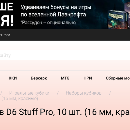
отеки
ККИ
Берсерк
MTG
НРИ
Сборные мо
Игральные кубики
Наборы кубиков
 (16 мм, красные)
D6 Stuff Pro, 10 шт. (16 мм, кр