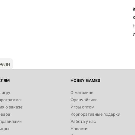
К
Настольная игра Hobby Worl
Н
"Мир фантастики. Спецвыпус
Стругацкие"
И
1 490
рели
Настольная игра Hobby Worl
империи: Боевая тревога
799
ЕЛЯМ
HOBBY GAMES
 игру
О магазине
программа
Франчайзинг
Настольная игра Hobby Worl
я о заказе
Игры оптом
империи. Четвёртая редакция
овара
Корпоративные подарки
Рубеж
12 990
 правилами
Работа у нас
игры
Новости