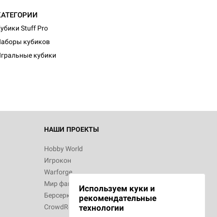
КАТЕГОРИИ
убики Stuff Pro
d Журнал
аборы кубиков
к: Братья
гральные кубики
d Звёздные
НАШИ ПРОЕКТЫ
Hobby World
Игрокон
d Сумерки
Warforge
: Грозовой
Мир фантастики
Используем куки и
Берсерк
рекомендательные
CrowdRepublic
технологии