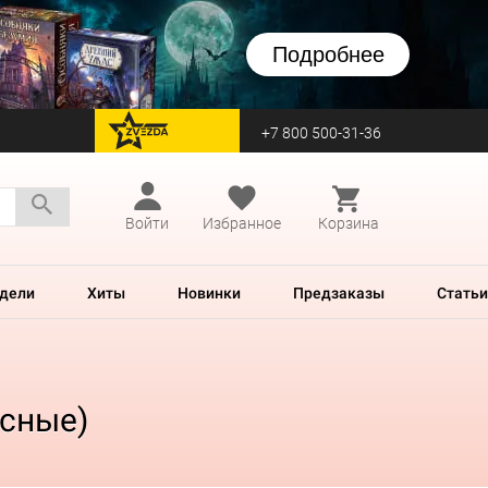
Подробнее
+7 800 500-31-36
перейти на Zvezda
Войти
Избранное
Корзина
дели
Хиты
Новинки
Предзаказы
Статьи
асные)