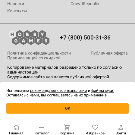
Новости
CrowdRepublic
Контакты
+7 (800) 500-31-36
Политика конфиденциальности
Публичная оферта
Правила акций со скидкой
Копирование материалов разрешено только по согласию
администрации
Содержимое сайта не является публичной офертой
На сайте Hobby Games применяются
рекомендательные
технологии
.
Используем
рекомендательные технологии
и
файлы куки.
Оставаясь с нами, вы соглашаетесь на их применение
OK
Купить
| 1 690 ₽
Главная
Каталог
Корзина
Избранное
Войти