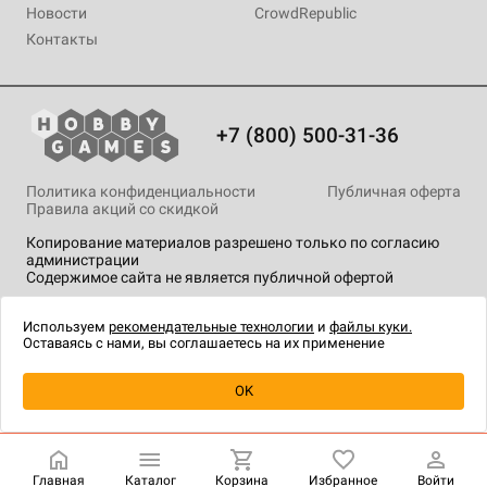
Новости
CrowdRepublic
Контакты
+7 (800) 500-31-36
Политика конфиденциальности
Публичная оферта
Правила акций со скидкой
Копирование материалов разрешено только по согласию
администрации
Содержимое сайта не является публичной офертой
На сайте Hobby Games применяются
рекомендательные
технологии
.
Используем
рекомендательные технологии
и
файлы куки.
Оставаясь с нами, вы соглашаетесь на их применение
Уведомить о наличии
OK
Главная
Каталог
Корзина
Избранное
Войти