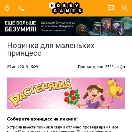
Новинка для маленьких
принцесс
25 апр 2019 15:29
Просмотрено: 2722 раз(а)
Соберите принцесс на пикник!
Устроив вместе пикник в саду и отлично проведя время, все
наши Маши оказались растеряшами! После весёлых игр