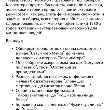
Карпентер и другие. Расскажем, как велись съёмки,
через какие тернии пришлось пройти актёрам и
режиссёрам, как решались финансовые сложности и
задачи – в общем, всю историю любимых фильмов,
сформировавших сам жанр кинофантастики 1980-х
годов и ставших неустаревающей классикой для
миллионов людей!
Вас ждут:
Обширная хронология: от конца семидесятых
в лице "Безумного Макса" до начала
девяностых и второго "Терминатора"
Многообразие жанров: охватим как "Бегущего
по лезвию", так и "Охотников за
привидениями"
Разномасштабность съёмок: от фильмов с
малым бюджетом вроде "Зловещих
мертвецов" до гигантов вроде "Бездны"
Серии и одиночные фильмы: от
"Инопланетянина" до "Кошмара на улице
Вязов"
Большие и малые ленты: от "Чужих среди нас"
до "Чужих"