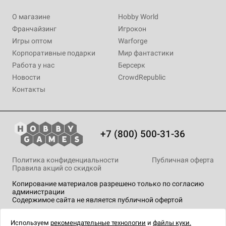
О магазине
Hobby World
Франчайзинг
Игрокон
Игры оптом
Warforge
Корпоративные подарки
Мир фантастики
Работа у нас
Берсерк
Новости
CrowdRepublic
Контакты
+7 (800) 500-31-36
Политика конфиденциальности
Публичная оферта
Правила акций со скидкой
Копирование материалов разрешено только по согласию
администрации
Содержимое сайта не является публичной офертой
На сайте Hobby Games применяются
рекомендательные
технологии
.
Используем
рекомендательные технологии
и
файлы куки.