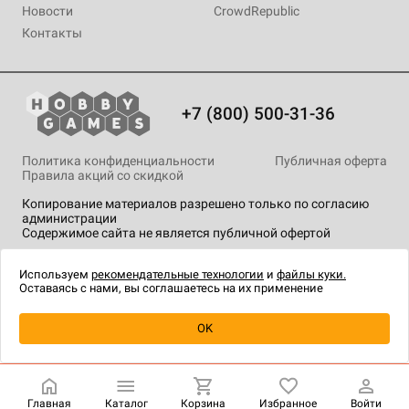
Новости
CrowdRepublic
Контакты
+7 (800) 500-31-36
Политика конфиденциальности
Публичная оферта
Правила акций со скидкой
Копирование материалов разрешено только по согласию
администрации
Содержимое сайта не является публичной офертой
На сайте Hobby Games применяются
рекомендательные
технологии
.
Используем
рекомендательные технологии
и
файлы куки.
Оставаясь с нами, вы соглашаетесь на их применение
Уведомить о наличии
OK
Главная
Каталог
Корзина
Избранное
Войти