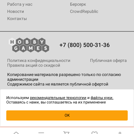
Работа у нас
Берсерк
Новости
CrowdRepublic
Контакты
+7 (800) 500-31-36
Политика конфиденциальности
Публичная оферта
Правила акций со скидкой
Копирование материалов разрешено только по согласию
администрации
Содержимое сайта не является публичной офертой
На сайте Hobby Games применяются
рекомендательные
технологии
.
Используем
рекомендательные технологии
и
файлы куки.
Оставаясь с нами, вы соглашаетесь на их применение
Уведомить о наличии
OK