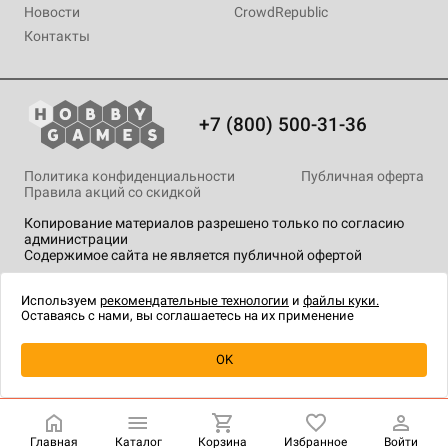
Новости
CrowdRepublic
Контакты
+7 (800) 500-31-36
Политика конфиденциальности
Публичная оферта
Правила акций со скидкой
Копирование материалов разрешено только по согласию
администрации
Содержимое сайта не является публичной офертой
На сайте Hobby Games применяются
рекомендательные
технологии
.
Используем
рекомендательные технологии
и
файлы куки.
Оставаясь с нами, вы соглашаетесь на их применение
Уведомить о наличии
OK
Главная
Каталог
Корзина
Избранное
Войти