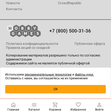
Новости
CrowdRepublic
Контакты
+7 (800) 500-31-36
Политика конфиденциальности
Публичная оферта
Правила акций со скидкой
Копирование материалов разрешено только по согласию
администрации
Содержимое сайта не является публичной офертой
На сайте Hobby Games применяются
рекомендательные
технологии
.
Используем
рекомендательные технологии
и
файлы куки.
Оставаясь с нами, вы соглашаетесь на их применение
Уведомить о наличии
OK
Главная
Каталог
Корзина
Избранное
Войти