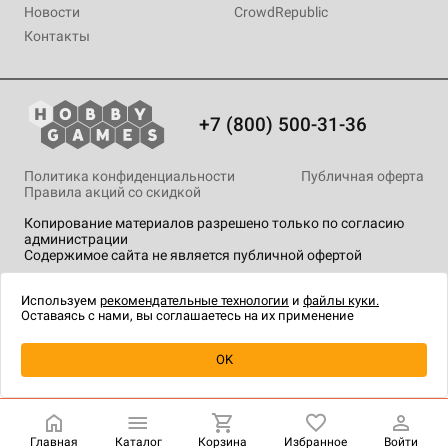
Новости
CrowdRepublic
Контакты
+7 (800) 500-31-36
Политика конфиденциальности
Публичная оферта
Правила акций со скидкой
Копирование материалов разрешено только по согласию
администрации
Содержимое сайта не является публичной офертой
На сайте Hobby Games применяются
рекомендательные
технологии
.
Используем
рекомендательные технологии
и
файлы куки.
Оставаясь с нами, вы соглашаетесь на их применение
Уведомить о наличии
OK
Главная
Каталог
Корзина
Избранное
Войти