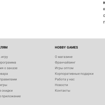
К
ЕЛЯМ
HOBBY GAMES
 игру
О магазине
программа
Франчайзинг
я о заказе
Игры оптом
овара
Корпоративные подарки
 правилами
Работа у нас
игры
Новости
з скидки
Контакты
е приложение