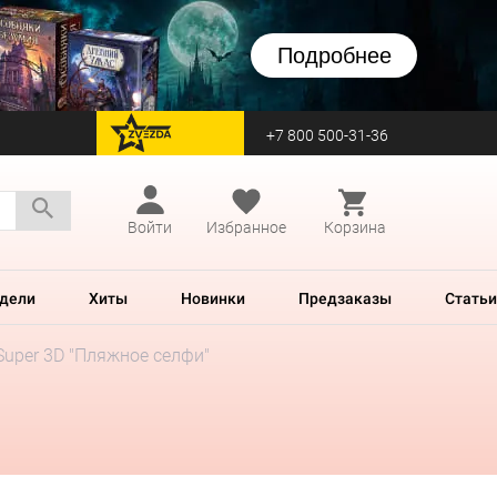
Подробнее
+7 800 500-31-36
перейти на Zvezda
Войти
Избранное
Корзина
дели
Хиты
Новинки
Предзаказы
Статьи
Super 3D "Пляжное селфи"