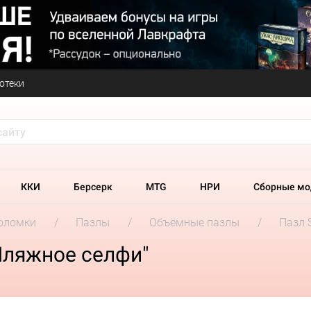
отеки
ККИ
Берсерк
MTG
НРИ
Сборные мо
оломки
Пазлы
Объёмные пазлы
Пазл 
Пляжное селфи"