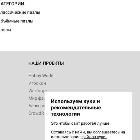
КАТЕГОРИИ
лассические пазлы
Объёмные пазлы
Пазлы
НАШИ ПРОЕКТЫ
Hobby World
Игрокон
Warforge
Мир фантастики
Используем куки и
Берсерк
рекомендательные
CrowdRepublic
технологии
Это чтобы сайт работал лучше.
Оставаясь с нами, вы соглашаетесь на
использование
файлов куки.