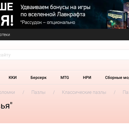
отеки
ККИ
Берсерк
MTG
НРИ
Сборные мо
оломки
Пазлы
Классические пазлы
Па
ья"