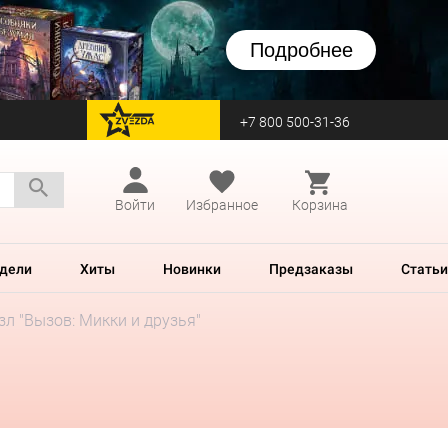
Подробнее
+7 800 500-31-36
перейти на Zvezda
Войти
Избранное
Корзина
дели
Хиты
Новинки
Предзаказы
Статьи
зл "Вызов: Микки и друзья"