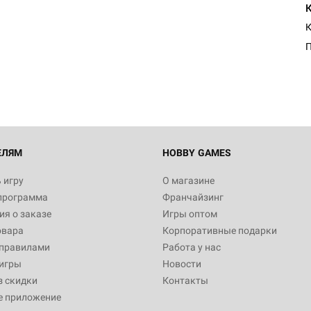
К
ЕЛЯМ
HOBBY GAMES
 игру
О магазине
программа
Франчайзинг
я о заказе
Игры оптом
овара
Корпоративные подарки
 правилами
Работа у нас
игры
Новости
з скидки
Контакты
е приложение