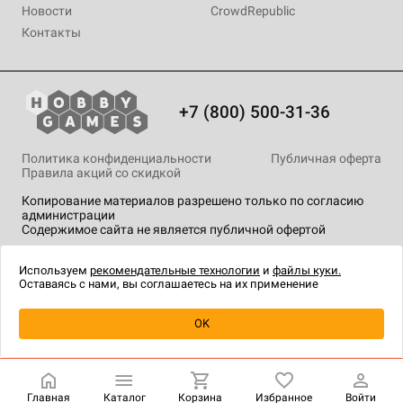
Новости
CrowdRepublic
Контакты
+7 (800) 500-31-36
Политика конфиденциальности
Публичная оферта
Правила акций со скидкой
Копирование материалов разрешено только по согласию
администрации
Содержимое сайта не является публичной офертой
На сайте Hobby Games применяются
рекомендательные
технологии
.
Используем
рекомендательные технологии
и
файлы куки.
Оставаясь с нами, вы соглашаетесь на их применение
Уведомить о наличии
OK
Главная
Каталог
Корзина
Избранное
Войти