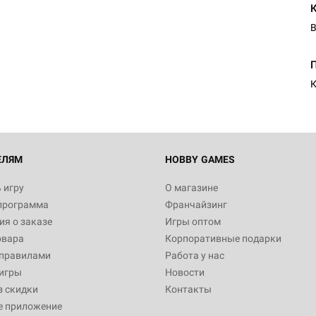
В
Настольная игра Hobby Worl
Египта
1 991
К
Настольная игра Hobby World
Белая смерть
12 990
ЕЛЯМ
HOBBY GAMES
 игру
О магазине
программа
Франчайзинг
Настольная игра Hobby World
я о заказе
Игры оптом
Сердце роя. Дисплей бустеро
овара
Корпоративные подарки
3 490
 правилами
Работа у нас
игры
Новости
з скидки
Контакты
е приложение