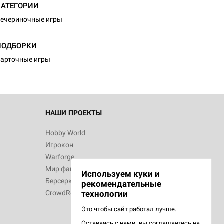
КАТЕГОРИИ
ечериночные игры
d Монстры
ПОДБОРКИ
арточные игры
 Зомбицид:
НАШИ ПРОЕКТЫ
Hobby World
Игрокон
 Берсерк.
Warforge
в
Мир фантастики
Используем куки и
Берсерк
рекомендательные
CrowdRepublic
технологии
Это чтобы сайт работал лучше.
Оставаясь с нами, вы соглашаетесь на