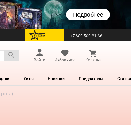
Подробнее
+7 800 500-31-36
перейти на Zvezda
Войти
Избранное
Корзина
дели
Хиты
Новинки
Предзаказы
Статьи
ерсия)