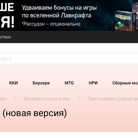
отеки
ККИ
Берсерк
MTG
НРИ
Сборные мо
гры
Вечериночные игры
Пиктомания (новая в
(новая версия)