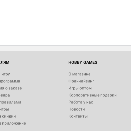
ЕЛЯМ
HOBBY GAMES
 игру
О магазине
программа
Франчайзинг
я о заказе
Игры оптом
овара
Корпоративные подарки
 правилами
Работа у нас
игры
Новости
з скидки
Контакты
е приложение