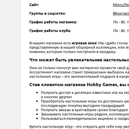
Сайт:
https://
Группы в соцсетях:
ВКонтак
График работы магазина:
Пн - Вс: 1
График работы клуба:
Пн - Вс: 1
В нашем магазине есть
игровая зона
! Мы сдаём столы
представленную в нашей обширной коллекции, или же пр
новинки, которые только поступили в продажу.
Что может быть увлекательнее настольных
Они не только помогут вам интересно провести свой 
Ассортимент магазина станет прекрасным выбором как 
настольные игры – это замечательный подарок в кану
Став клиентом магазина Hobby Games, вы 
Получить доступ к десяткам известных игр на лю
и многим другим
Приобретать настольные игры по доступным цена
последующую покупку выгоднее предыдущей
Получать заказы в кратчайшие сроки благодаря
Заказывать настольные игры редких, коллекцио
Пользоваться еженедельными акциями и скидка
Купить настольную игру – это открыть для себя мир ув