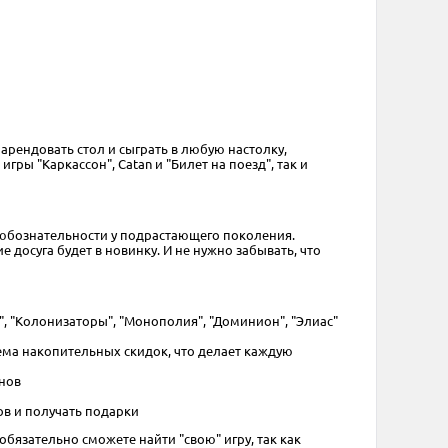
 арендовать стол и сыграть в любую настолку,
ры "Каркассон", Catan и "Билет на поезд", так и
 любознательности у подрастающего поколения.
досуга будет в новинку. И не нужно забывать, что
н", "Колонизаторы", "Монополия", "Доминион", "Элиас"
тема накопительных скидок, что делает каждую
инов
в и получать подарки
обязательно сможете найти "свою" игру, так как