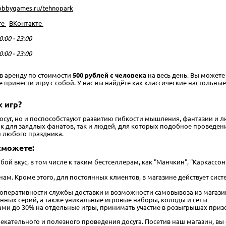
hobbygames.ru/tehnopark
те
ВКонтакте
0:00 - 23:00
0:00 - 23:00
 в аренду по стоимости
500 рублей с человека
на весь день. Вы можете
инести игру с собой. У нас вы найдёте как классические настольные иг
 игр?
досуг, но и поспособствуют развитию гибкости мышления, фантазии и
для заядлых фанатов, так и людей, для которых подобное проведение 
н любого праздника.
сможете:
бой вкус, в том числе к таким бестселлерам, как "Манчкин", "Каркассо
м. Кроме этого, для постоянных клиентов, в магазине действует сис
 оперативности службы доставки и возможности самовывоза из магаз
нных серий, а также уникальные игровые наборы, колоды и сеты
ми до 30% на отдельные игры, принимать участие в розыгрышах призо
лекательного и полезного проведения досуга. Посетив наш магазин, вы 