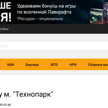
отеки
ККИ
Берсерк
MTG
НРИ
Сборные мо
 м. "Технопарк"
40-43-46