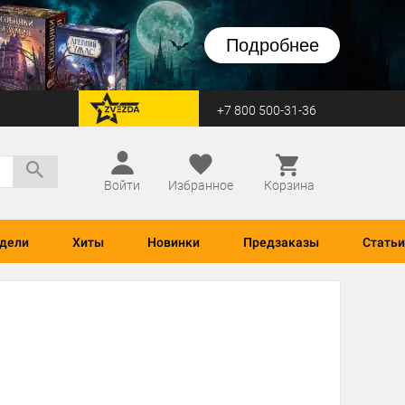
Подробнее
+7 800 500-31-36
перейти на Zvezda
Войти
Избранное
Корзина
дели
Хиты
Новинки
Предзаказы
Статьи