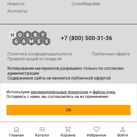
Новости
CrowdRepublic
Контакты
+7 (800) 500-31-36
Политика конфиденциальности
Публичная оферта
Правила акций со скидкой
Копирование материалов разрешено только по согласию
администрации
Содержимое сайта не является публичной офертой
На сайте Hobby Games применяются
рекомендательные
технологии
.
Используем
рекомендательные технологии
и
файлы куки.
Оставаясь с нами, вы соглашаетесь на их применение
Уведомить о наличии
OK
Главная
Каталог
Корзина
Избранное
Войти