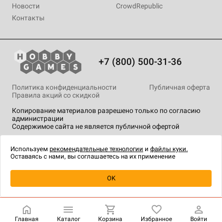
Новости
CrowdRepublic
Контакты
+7 (800) 500-31-36
Политика конфиденциальности
Публичная оферта
Правила акций со скидкой
Копирование материалов разрешено только по согласию
администрации
Содержимое сайта не является публичной офертой
На сайте Hobby Games применяются
рекомендательные
технологии
.
Используем
рекомендательные технологии
и
файлы куки.
Оставаясь с нами, вы соглашаетесь на их применение
Уведомить о наличии
OK
Главная
Каталог
Корзина
Избранное
Войти