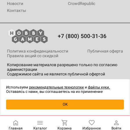
Новости
CrowdRepublic
Контакты
+7 (800) 500-31-36
Политика конфиденциальности
Публичная оферта
Правила акций со скидкой
Копирование материалов разрешено только по согласию
администрации
Содержимое сайта не является публичной офертой
На сайте Hobby Games применяются
рекомендательные
технологии
.
Используем
рекомендательные технологии
и
файлы куки.
Оставаясь с нами, вы соглашаетесь на их применение
Уведомить о наличии
OK
Главная
Каталог
Корзина
Избранное
Войти