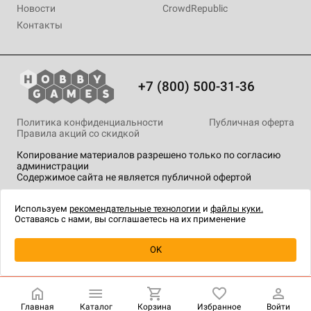
Новости
CrowdRepublic
Контакты
+7 (800) 500-31-36
Политика конфиденциальности
Публичная оферта
Правила акций со скидкой
Копирование материалов разрешено только по согласию
администрации
Содержимое сайта не является публичной офертой
На сайте Hobby Games применяются
рекомендательные
технологии
.
Используем
рекомендательные технологии
и
файлы куки.
Оставаясь с нами, вы соглашаетесь на их применение
Уведомить о наличии
OK
Главная
Каталог
Корзина
Избранное
Войти