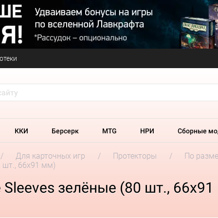
отеки
ККИ
Берсерк
MTG
НРИ
Сборные мо
Для карточных игр
Протекторы
По разм
0 шт., 66x91 мм)
 Sleeves зелёные (80 шт., 66x91