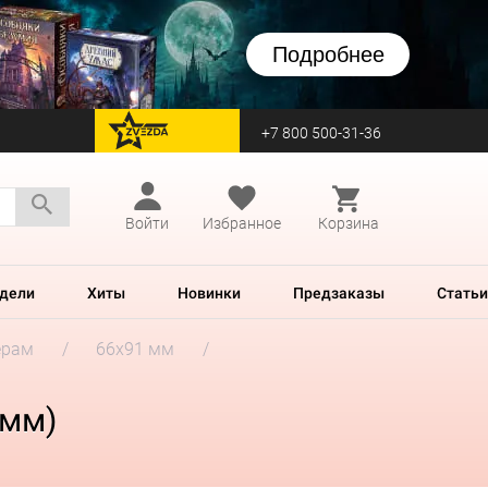
Подробнее
+7 800 500-31-36
перейти на Zvezda
Войти
Избранное
Корзина
дели
Хиты
Новинки
Предзаказы
Статьи
ерам
66x91 мм
 мм)