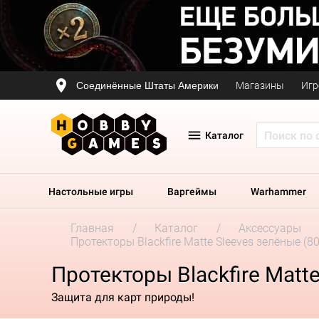
Соединённые Штаты Америки
Магазины
Игр
Каталог
Настольные игры
Варгеймы
Warhammer
Главная
Каталог
Аксессуары
Протекторы Blackfire Matte Sleeves зелёные (8
Протекторы Blackfire Matte
Защита для карт природы!