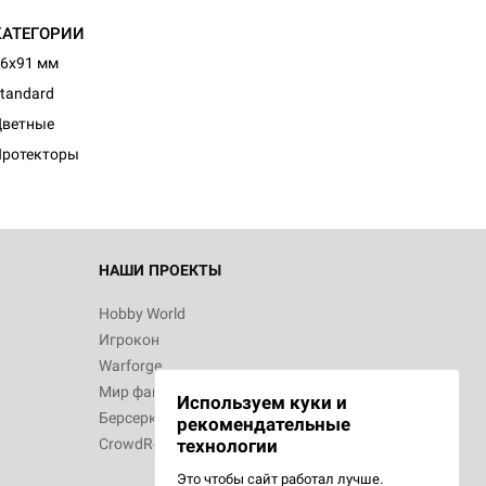
КАТЕГОРИИ
6x91 мм
d Монстры
tandard
Цветные
Протекторы
 Зомбицид:
НАШИ ПРОЕКТЫ
Hobby World
Игрокон
d Ужас
Warforge
Мир фантастики
Используем куки и
Берсерк
рекомендательные
CrowdRepublic
технологии
Это чтобы сайт работал лучше.