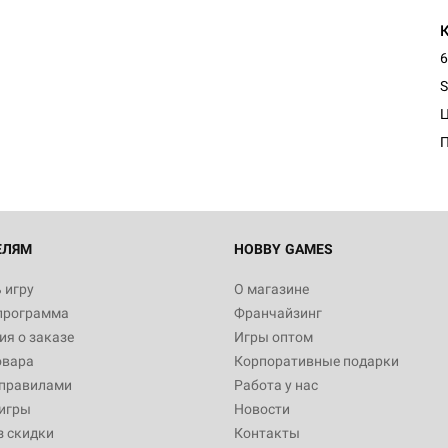
6
Настольная игра Hobby Worl
Египта
S
1 991
Настольная игра Hobby World
Белая смерть
12 990
ЕЛЯМ
HOBBY GAMES
 игру
О магазине
программа
Франчайзинг
Настольная игра Hobby Worl
я о заказе
Игры оптом
Аркхэма. Карточная игра
овара
Корпоративные подарки
3 490
 правилами
Работа у нас
игры
Новости
з скидки
Контакты