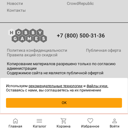
Новости
CrowdRepublic
Контакты
+7 (800) 500-31-36
Политика конфиденциальности
Публичная оферта
Правила акций со скидкой
Копирование материалов разрешено только по согласию
администрации
Содержимое сайта не является публичной офертой
На сайте Hobby Games применяются
рекомендательные
технологии
.
Используем
рекомендательные технологии
и
файлы куки.
Оставаясь с нами, вы соглашаетесь на их применение
Уведомить о наличии
OK
Главная
Каталог
Корзина
Избранное
Войти