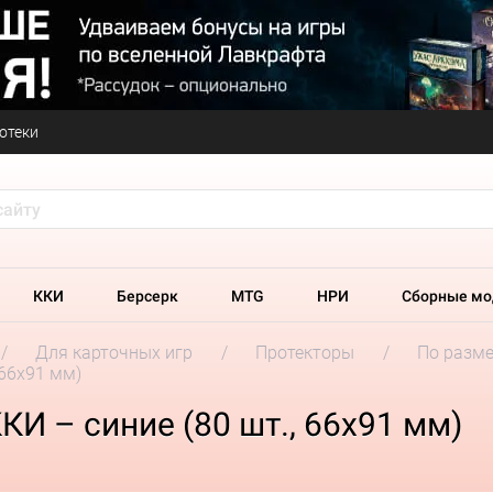
отеки
ККИ
Берсерк
MTG
НРИ
Сборные мо
Для карточных игр
Протекторы
По разм
 66x91 мм)
КИ – синие (80 шт., 66x91 мм)