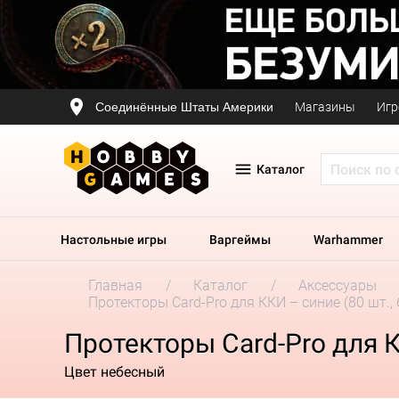
Соединённые Штаты Америки
Магазины
Игр
Каталог
Настольные игры
Варгеймы
Warhammer
Главная
Каталог
Аксессуары
Протекторы Card-Pro для ККИ – синие (80 шт.,
Протекторы Card-Pro для К
Цвет небесный