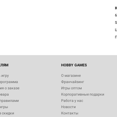
6
Настольная игра Hobby Worl
Египта
S
1 991
Настольная игра Hobby World
Белая смерть
12 990
ЕЛЯМ
HOBBY GAMES
 игру
О магазине
программа
Франчайзинг
Настольная игра Hobby Worl
я о заказе
Игры оптом
Аркхэма. Карточная игра
овара
Корпоративные подарки
3 490
 правилами
Работа у нас
игры
Новости
з скидки
Контакты