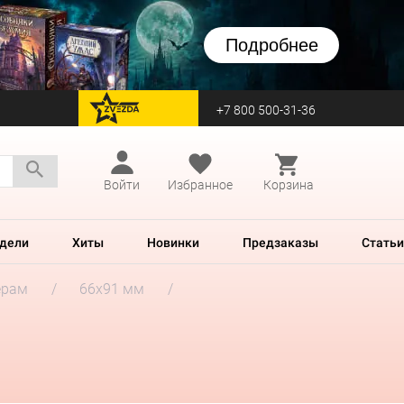
Подробнее
+7 800 500-31-36
перейти на Zvezda
Войти
Избранное
Корзина
дели
Хиты
Новинки
Предзаказы
Статьи
ерам
66x91 мм