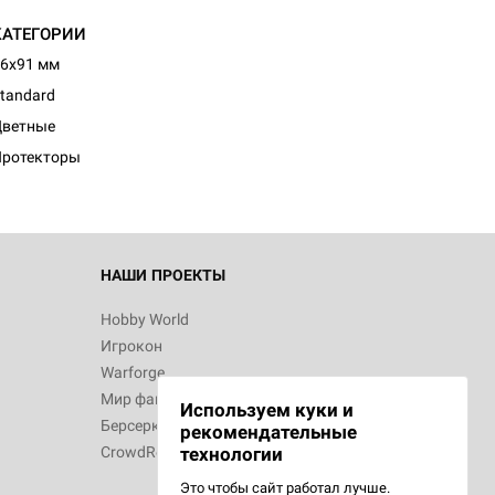
КАТЕГОРИИ
6x91 мм
d Монстры
tandard
Цветные
Протекторы
 Зомбицид:
НАШИ ПРОЕКТЫ
Hobby World
Игрокон
d Ужас
Warforge
Мир фантастики
Используем куки и
Берсерк
рекомендательные
CrowdRepublic
технологии
Это чтобы сайт работал лучше.