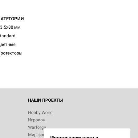
КАТЕГОРИИ
3.5x88 мм
tandard
d Монстры
Цветные
Протекторы
 Зомбицид:
НАШИ ПРОЕКТЫ
Hobby World
Игрокон
d Ужас
Warforge
Мир фантастики
Используем куки и