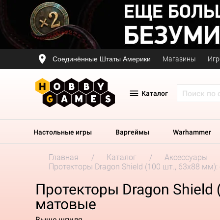
Соединённые Штаты Америки
Магазины
Игр
Каталог
Настольные игры
Варгеймы
Warhammer
Главная
Каталог
Аксессуары
Протекторы Dragon Shield (100 шт., 63х88 мм):
Протекторы Dragon Shield (
матовые
Выше шпиля