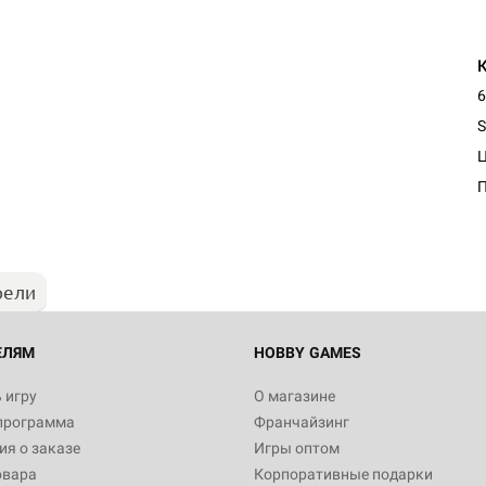
6
S
Настольная игра Hobby Worl
Египта
1 991
рели
Настольная игра Hobby World
Белая смерть
12 990
ЕЛЯМ
HOBBY GAMES
 игру
О магазине
программа
Франчайзинг
Настольная игра Hobby Worl
я о заказе
Игры оптом
Аркхэма. Карточная игра
овара
Корпоративные подарки