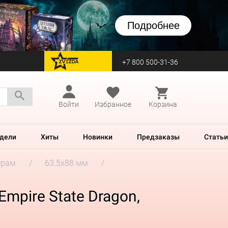
Подробнее
+7 800 500-31-36
перейти на Zvezda
Войти
Избранное
Корзина
дели
Хиты
Новинки
Предзаказы
Статьи
ерам
63.5x88 мм
Empire State Dragon,