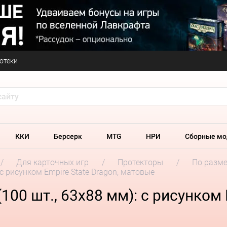
отеки
ККИ
Берсерк
MTG
НРИ
Сборные мо
Для карточных игр
Протекторы
По разм
 с рисунком Empire State Dragon, матовые
100 шт., 63х88 мм): с рисунком 