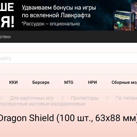
отеки
ККИ
Берсерк
MTG
НРИ
Сборные мо
Для карточных игр
Протекторы
По типа
м): прозрачные матовые мандариновые
ragon Shield (100 шт., 63x88 м