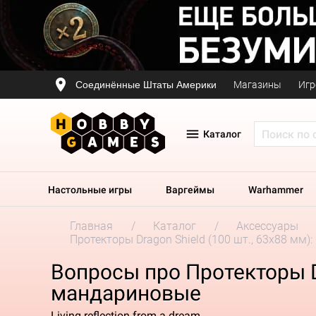
Соединённые Штаты Америки
Магазины
Игр
Каталог
Настольные игры
Варгеймы
Warhammer
Главная
Каталог
Аксессуары
Протекторы Dragon Shield (100 шт., 63x88 м
Вопросы про Протекторы D
мандариновые
Living reflection from a dream