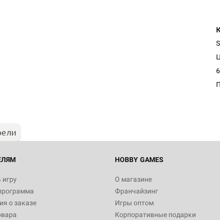
S
6
рели
ЕЛЯМ
HOBBY GAMES
 игру
О магазине
программа
Франчайзинг
я о заказе
Игры оптом
овара
Корпоративные подарки