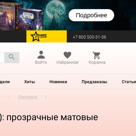
Подробнее
+7 800 500-31-36
перейти на Zvezda
Войти
Избранное
Корзина
дели
Хиты
Новинки
Предзаказы
Статьи
м
Standard
м): прозрачные матовые