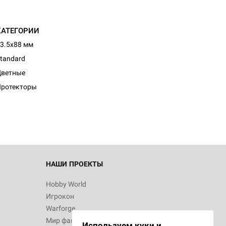
КАТЕГОРИИ
3.5x88 мм
tandard
d Журнал
Цветные
к: Братья
Протекторы
d Звёздные
НАШИ ПРОЕКТЫ
Hobby World
Игрокон
d Сумерки
Warforge
: Грозовой
Мир фантастики
Используем куки и