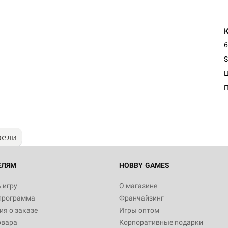
6
S
Настольная игра Hobby Worl
"Мир фантастики. Спецвыпус
Стругацкие"
1 490
рели
Настольная игра Hobby Worl
империи: Боевая тревога
799
ЕЛЯМ
HOBBY GAMES
 игру
О магазине
программа
Франчайзинг
Настольная игра Hobby Worl
я о заказе
Игры оптом
империи. Четвёртая редакция
овара
Корпоративные подарки
Рубеж