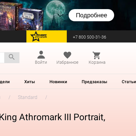
Подробнее
+7 800 500-31-36
перейти на Zvezda
Войти
Избранное
Корзина
дели
Хиты
Новинки
Предзаказы
Статьи
м
Standard
ng Athromark III Portrait,