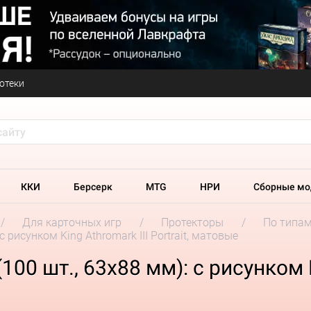
отеки
ККИ
Берсерк
MTG
НРИ
Сборные мо
Для карточных игр
Протекторы
По типа
с рисунком King Athromark III Portrait, матовые
00 шт., 63x88 мм): с рисунком Ki