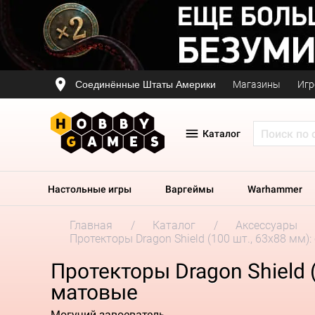
Соединённые Штаты Америки
Магазины
Игр
Каталог
Настольные игры
Варгеймы
Warhammer
Главная
Каталог
Аксессуары
Протекторы Dragon Shield (100 шт., 63x88 мм): 
Протекторы Dragon Shield (1
матовые
Могучий завоеватель