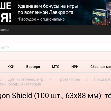
отеки
ККИ
Берсерк
MTG
НРИ
Сборные мо
Для карточных игр
Протекторы
По разм
: тёмно-серые матовые
n Shield (100 шт., 63х88 мм):