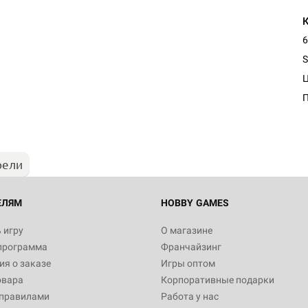
6
S
рели
ЕЛЯМ
HOBBY GAMES
 игру
О магазине
программа
Франчайзинг
я о заказе
Игры оптом
овара
Корпоративные подарки
 правилами
Работа у нас