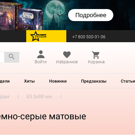
Подробнее
+7 800 500-31-36
перейти на Zvezda
Войти
Избранное
Корзина
дели
Хиты
Новинки
Предзаказы
Статьи
ерам
63.5x88 мм
 тёмно-серые матовые