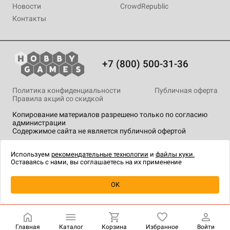
Новости
CrowdRepublic
Контакты
+7 (800) 500-31-36
Политика конфиденциальности
Публичная оферта
Правила акций со скидкой
Копирование материалов разрешено только по согласию
администрации
Содержимое сайта не является публичной офертой
На сайте Hobby Games применяются
рекомендательные
технологии
.
Используем
рекомендательные технологии
и
файлы куки.
Оставаясь с нами, вы соглашаетесь на их применение
Уведомить о наличии
OK
Главная
Каталог
Корзина
Избранное
Войти