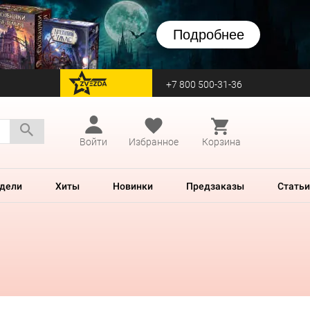
Подробнее
+7 800 500-31-36
перейти на Zvezda
Войти
Избранное
Корзина
дели
Хиты
Новинки
Предзаказы
Статьи