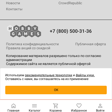
Новости
CrowdRepublic
Контакты
+7 (800) 500-31-36
Политика конфиденциальности
Публичная оферта
Правила акций со скидкой
Копирование материалов разрешено только по согласию
администрации
Содержимое сайта не является публичной офертой
На сайте Hobby Games применяются
рекомендательные
технологии
.
Используем
рекомендательные технологии
и
файлы куки.
Оставаясь с нами, вы соглашаетесь на их применение
Товар снят с продажи
OK
Главная
Каталог
Корзина
Избранное
Войти