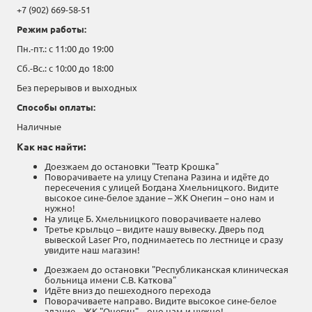
+7 (902) 669-58-51
Режим работы:
Пн.-пт.: с 11:00 до 19:00
Сб.-Вс.: с 10:00 до 18:00
Без перерывов и выходных
Способы оплаты:
Наличные
Как нас найти:
Доезжаем до остановки "Театр Крошка"
Поворачиваете на улицу Степана Разина и идёте до
пересечения с улицей Богдана Хмельницкого. Видите
высокое сине-белое здание – ЖК Онегин – оно нам и
нужно!
На улице Б. Хмельницкого поворачиваете налево
Третье крыльцо – видите нашу вывеску. Дверь под
вывеской Laser Pro, поднимаетесь по лестнице и сразу
увидите наш магазин!
Доезжаем до остановки "Республиканская клиническая
больница имени С.В. Каткова"
Идёте вниз до пешеходного перехода
Поворачиваете направо. Видите высокое сине-белое
здание – ЖК "Онегин" – оно нам и нужно!