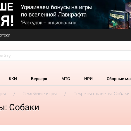
отеки
ККИ
Берсерк
MTG
НРИ
Сборные мо
гры
Семейные игры
Секреты планеты: Собаки
ы: Собаки