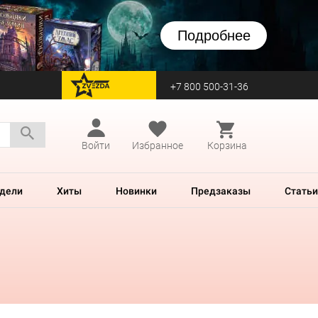
Подробнее
+7 800 500-31-36
перейти на Zvezda
Войти
Избранное
Корзина
дели
Хиты
Новинки
Предзаказы
Статьи