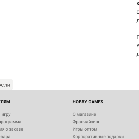
С
Д
У
Д
рели
ЕЛЯМ
HOBBY GAMES
 игру
О магазине
программа
Франчайзинг
я о заказе
Игры оптом
овара
Корпоративные подарки