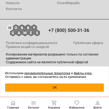
Новости
CrowdRepublic
Контакты
+7 (800) 500-31-36
Политика конфиденциальности
Публичная оферта
Правила акций со скидкой
Копирование материалов разрешено только по согласию
администрации
Содержимое сайта не является публичной офертой
На сайте Hobby Games применяются
рекомендательные
технологии
.
Используем
рекомендательные технологии
и
файлы куки.
Оставаясь с нами, вы соглашаетесь на их применение
Уведомить о наличии
OK
Главная
Каталог
Корзина
Избранное
Войти