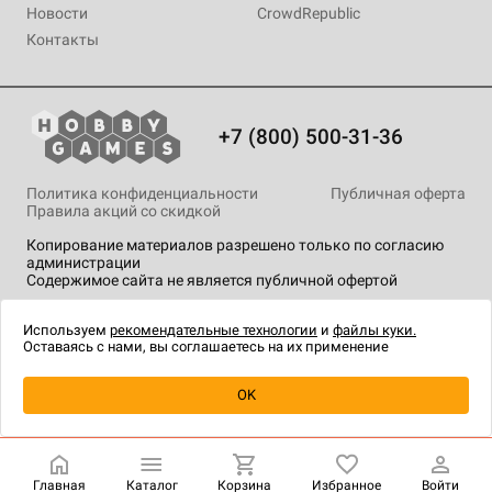
Новости
CrowdRepublic
Контакты
+7 (800) 500-31-36
Политика конфиденциальности
Публичная оферта
Правила акций со скидкой
Копирование материалов разрешено только по согласию
администрации
Содержимое сайта не является публичной офертой
На сайте Hobby Games применяются
рекомендательные
технологии
.
Используем
рекомендательные технологии
и
файлы куки.
Оставаясь с нами, вы соглашаетесь на их применение
Уведомить о наличии
OK
Главная
Каталог
Корзина
Избранное
Войти