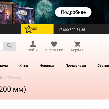
Подробнее
+7 800 500-31-36
перейти на Zvezda
Войти
Избранное
Корзина
дели
Хиты
Новинки
Предзаказы
Статьи
240х200 мм)
х200 мм)