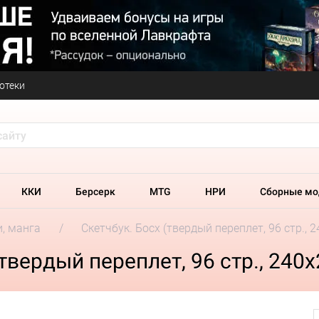
отеки
ККИ
Берсерк
MTG
НРИ
Сборные мо
и, манга
Скетчбук. Босх (твердый переплет, 96 стр., 
твердый переплет, 96 стр., 240