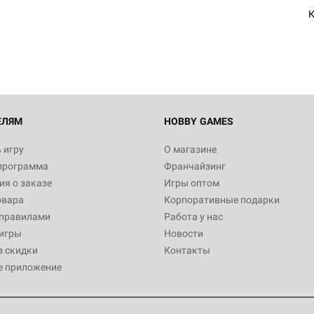
К
ЕЛЯМ
HOBBY GAMES
 игру
О магазине
программа
Франчайзинг
я о заказе
Игры оптом
овара
Корпоративные подарки
 правилами
Работа у нас
игры
Новости
з скидки
Контакты
е приложение