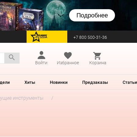
Подробнее
+7 800 500-31-36
перейти на Zvezda
Войти
Избранное
Корзина
дели
Хиты
Новинки
Предзаказы
Статьи
ущие инструменты