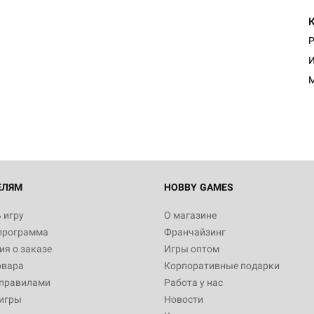
Р
Настольная игра Hobby Worl
И
"Мир фантастики. Спецвыпус
Стругацкие"
1 490
Настольная игра Hobby Worl
империи: Боевая тревога
799
ЕЛЯМ
HOBBY GAMES
 игру
О магазине
программа
Франчайзинг
Настольная игра Hobby Worl
я о заказе
Игры оптом
империи. Четвёртая редакция
овара
Корпоративные подарки
Рубеж
12 990
 правилами
Работа у нас
игры
Новости