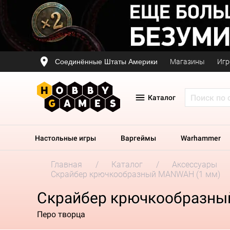
Соединённые Штаты Америки
Магазины
Игр
Каталог
Настольные игры
Варгеймы
Warhammer
Главная
Каталог
Аксессуары
Скрайбер крючкообразный MANWAH (1 мм)
Скрайбер крючкообразны
Перо творца