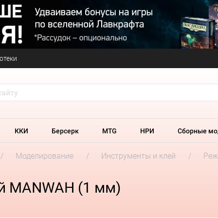
отеки
ККИ
Берсерк
MTG
НРИ
Сборные мо
Моделирование
Инструменты и клей
Реж
й MANWAH (1 мм)