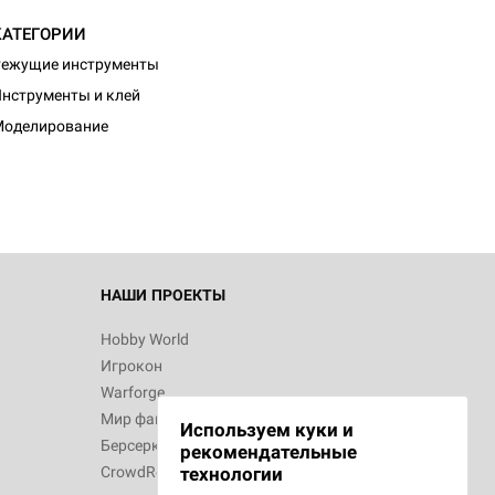
КАТЕГОРИИ
ежущие инструменты
d Журнал
нструменты и клей
к: Братья
Моделирование
d Звёздные
НАШИ ПРОЕКТЫ
Hobby World
Игрокон
d Сумерки
Warforge
: Грозовой
Мир фантастики
Используем куки и
Берсерк
рекомендательные
CrowdRepublic
технологии