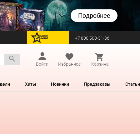
Подробнее
+7 800 500-31-36
перейти на Zvezda
Войти
Избранное
Корзина
дели
Хиты
Новинки
Предзаказы
Статьи