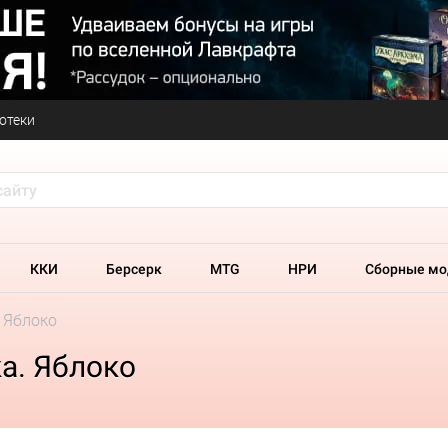
отеки
ККИ
Берсерк
MTG
НРИ
Сборные мо
. Яблоко
а. Яблоко