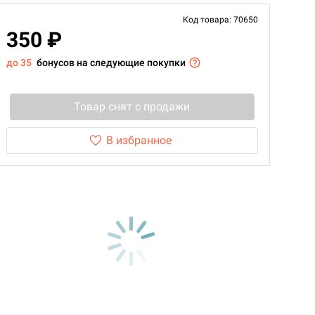
Код товара: 70650
350 ₽
до 35
бонусов на следующие покупки
Товар снят с продажи
В избранное
d Монстры
 Зомбицид: