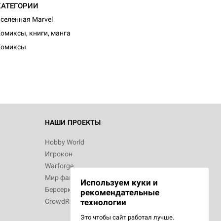
КАТЕГОРИИ
селенная Marvel
d Журнал
омиксы, книги, манга
к: Братья
Комиксы
d Звёздные
НАШИ ПРОЕКТЫ
Hobby World
Игрокон
d Сумерки
Warforge
: Грозовой
Мир фантастики
Используем куки и
Берсерк
рекомендательные
CrowdRepublic
технологии
Это чтобы сайт работал лучше.