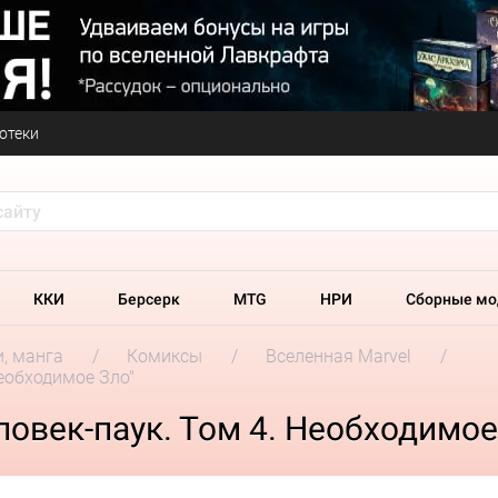
отеки
ККИ
Берсерк
MTG
НРИ
Сборные мо
и, манга
Комиксы
Вселенная Marvel
еобходимое Зло"
век-паук. Том 4. Необходимое