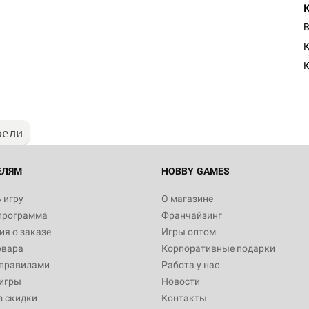
В
Настольная игра Hobby Worl
К
"Мир фантастики. Спецвыпус
Стругацкие"
1 490
рели
Настольная игра Hobby Worl
империи: Боевая тревога
799
ЕЛЯМ
HOBBY GAMES
 игру
О магазине
программа
Франчайзинг
Настольная игра Hobby Worl
я о заказе
Игры оптом
империи. Четвёртая редакция
овара
Корпоративные подарки
Рубеж
12 990
 правилами
Работа у нас
игры
Новости
з скидки
Контакты