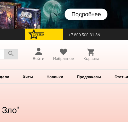
Подробнее
+7 800 500-31-36
перейти на Zvezda
Войти
Избранное
Корзина
дели
Хиты
Новинки
Предзаказы
Статьи
 Зло"