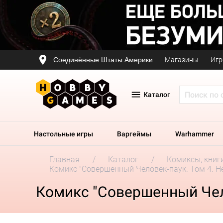
Соединённые Штаты Америки
Магазины
Игр
Каталог
Настольные игры
Варгеймы
Warhammer
Главная
Каталог
Комиксы, книг
Комикс "Совершенный Человек-паук. Том 4. Н
Комикс "Совершенный Чело