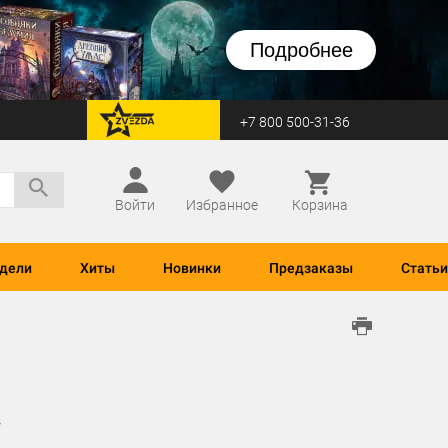
Подробнее
+7 800 500-31-36
перейти на Zvezda
Войти
Избранное
Корзина
дели
Хиты
Новинки
Предзаказы
Статьи
3