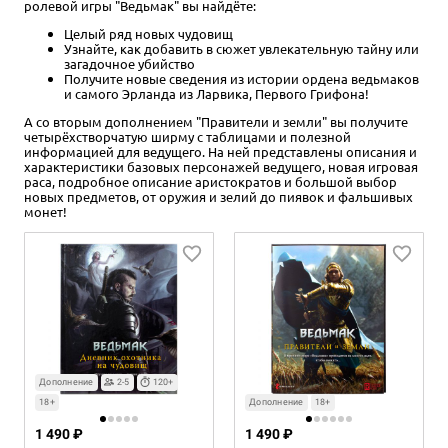
ролевой игры "Ведьмак" вы найдёте:
Целый ряд новых чудовищ
Узнайте, как добавить в сюжет увлекательную тайну или
загадочное убийство
Получите новые сведения из истории ордена ведьмаков
и самого Эрланда из Ларвика, Первого Грифона!
А со вторым дополнением "Правители и земли" вы получите
четырёхстворчатую ширму с таблицами и полезной
информацией для ведущего. На ней представлены описания и
характеристики базовых персонажей ведущего, новая игровая
раса, подробное описание аристократов и большой выбор
новых предметов, от оружия и зелий до пиявок и фальшивых
монет!
Дополнение
2-5
120+
18+
Дополнение
18+
1 490 ₽
1 490 ₽