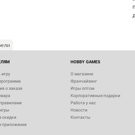
Д
рели
ЕЛЯМ
HOBBY GAMES
 игру
О магазине
программа
Франчайзинг
я о заказе
Игры оптом
овара
Корпоративные подарки
 правилами
Работа у нас
игры
Новости
з скидки
Контакты
е приложение