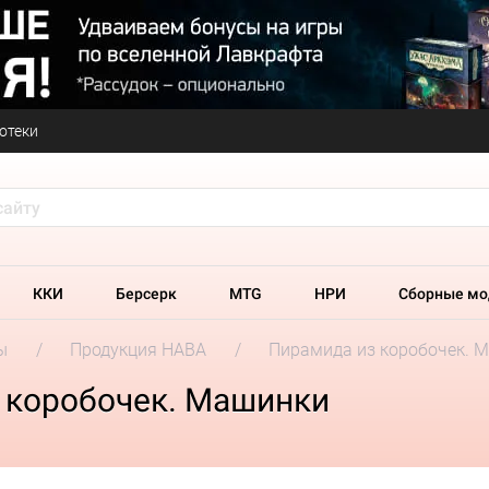
отеки
ККИ
Берсерк
MTG
НРИ
Сборные мо
ы
Продукция HABA
Пирамида из коробочек. 
 коробочек. Машинки