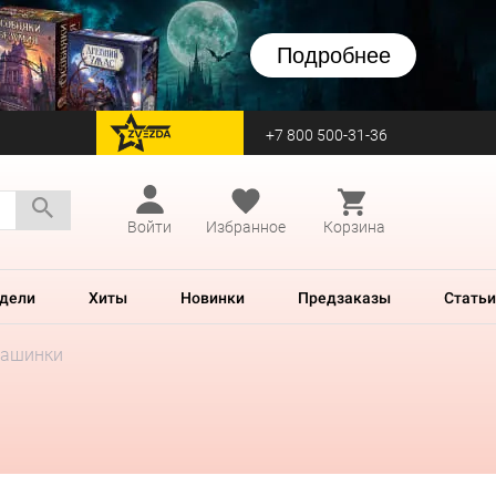
Подробнее
+7 800 500-31-36
перейти на Zvezda
Войти
Избранное
Корзина
дели
Хиты
Новинки
Предзаказы
Статьи
Машинки